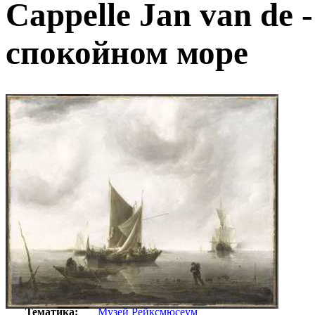
Cappelle Jan van de 
спокойном море
Автор:
Неизвестно
Арт-стиль
Голландская живопись
Тематика:
Музей Рейксмюсеум