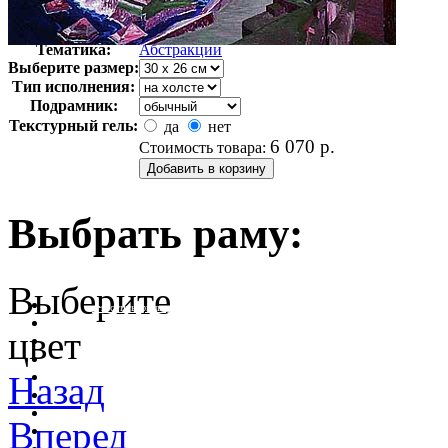
Автор:
Хаблик Венцель
Арт-стиль
Абстракционизм
Тематика:
Абстракции
Выберите размер:
Тип исполнения:
Подрамник:
Текстурный гель:
да
нет
6 070
р.
Стоимость товара:
Выбрать раму:
Выберите
очистить фильтр цвета
цвет
Назад
Вперед