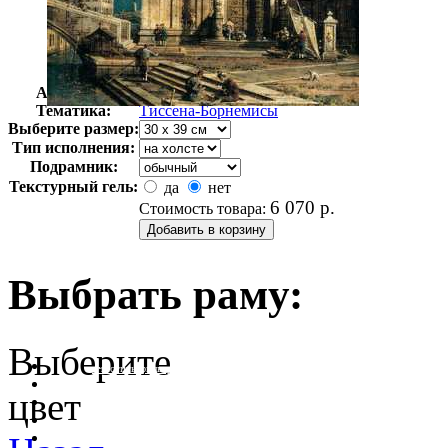
Автор:
Неизвестно
Арт-стиль
Импрессионизм
Тематика:
Тиссена-Борнемисы
Выберите размер:
Тип исполнения:
Подрамник:
Текстурный гель:
да
нет
6 070
р.
Стоимость товара:
Выбрать раму:
Выберите
очистить фильтр цвета
цвет