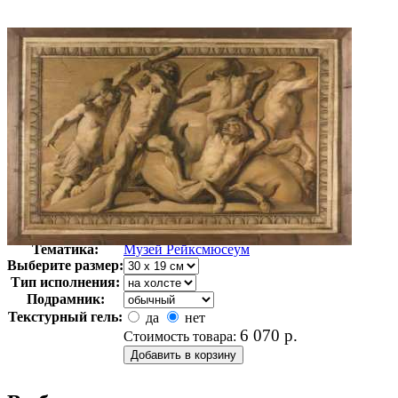
Автор:
Неизвестно
Арт-стиль
Голландская живопись
Тематика:
Музей Рейксмюсеум
Выберите размер:
Тип исполнения:
Подрамник:
Текстурный гель:
да
нет
6 070
р.
Стоимость товара: