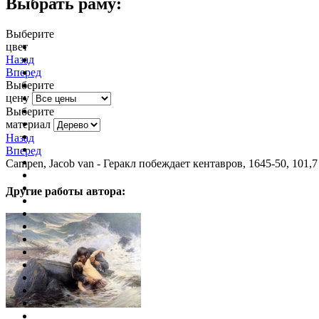
Выбрать раму:
Выберите
цвет
очистить фильтр цвета
Назад
Вперед
Выберите
цену
Выберите
материал
Назад
Вперед
Campen, Jacob van - Геракл побеждает кентавров, 1645-50, 101,7
Другие работы автора: