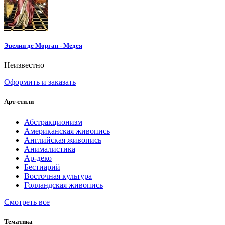
Эвелин де Морган - Медея
Неизвестно
Оформить и заказать
Арт-стили
Абстракционизм
Американская живопись
Английская живопись
Анималистика
Ар-деко
Бестиарий
Восточная культура
Голландская живопись
Смотреть все
Тематика