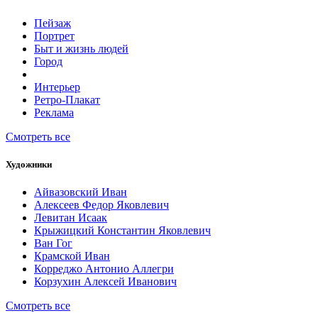
Пейзаж
Портрет
Быт и жизнь людей
Город
Интерьер
Ретро-Плакат
Реклама
Смотреть все
Художники
Айвазовский Иван
Алексеев Федор Яковлевич
Левитан Исаак
Крыжицкий Константин Яковлевич
Ван Гог
Крамской Иван
Корреджо Антонио Аллегри
Корзухин Алексей Иванович
Смотреть все