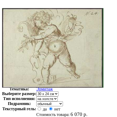
Автор:
Неизвестно
Арт-стиль
Русская живопись XIX века
Тематика:
Эрмитаж
Выберите размер:
Тип исполнения:
Подрамник:
Текстурный гель:
да
нет
6 070
р.
Стоимость товара: