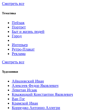
Смотреть все
Тематика
Пейзаж
Портрет
Быт и жизнь людей
Город
Интерьер
Ретро-Плакат
Реклама
Смотреть все
Художники
Айвазовский Иван
Алексеев Федор Яковлевич
Левитан Исаак
Крыжицкий Константин Яковлевич
Ван Гог
Крамской Иван
Корреджо Антонио Аллегри