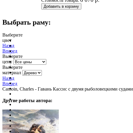
Стоимость товара:
Выбрать раму:
Выберите
цвет
очистить фильтр цвета
Назад
Вперед
Выберите
цену
Выберите
материал
Назад
Вперед
Camoin, Charles - Гавань Кассис с двумя рыболовецкими судами (
Другие работы автора: