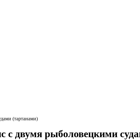
удами (тартанами)
ис с двумя рыболовецкими суд