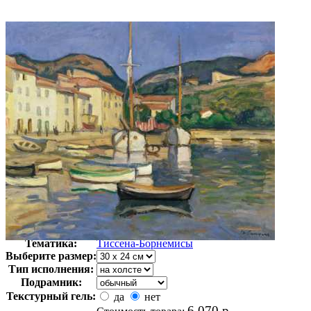
Автор:
Неизвестно
Арт-стиль
Импрессионизм
Тематика:
Тиссена-Борнемисы
Выберите размер:
Тип исполнения:
Подрамник:
Текстурный гель:
да
нет
6 070
р.