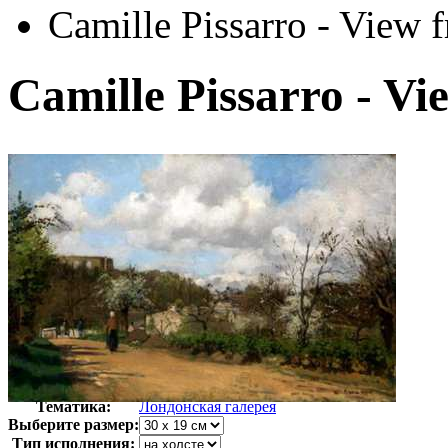
Camille Pissarro - View
Camille Pissarro - V
Автор:
Писсарро Камиль
Арт-стиль
Английская живопись
Тематика:
Лондонская галерея
Выберите размер:
Тип исполнения: