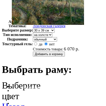
Автор:
Писсарро Камиль
Арт-стиль
Английская живопись
Тематика:
Лондонская галерея
Выберите размер:
Тип исполнения:
Подрамник:
Текстурный гель:
да
нет
6 070
р.
Стоимость товара:
Выбрать раму:
Выберите
очистить фильтр цвета
цвет