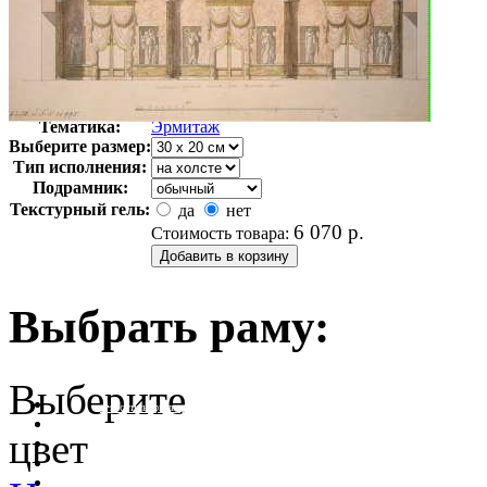
Автор:
Неизвестно
Арт-стиль
Русская живопись XIX века
Тематика:
Эрмитаж
Выберите размер:
Тип исполнения:
Подрамник:
Текстурный гель:
да
нет
6 070
р.
Стоимость товара:
Выбрать раму:
Выберите
очистить фильтр цвета
цвет