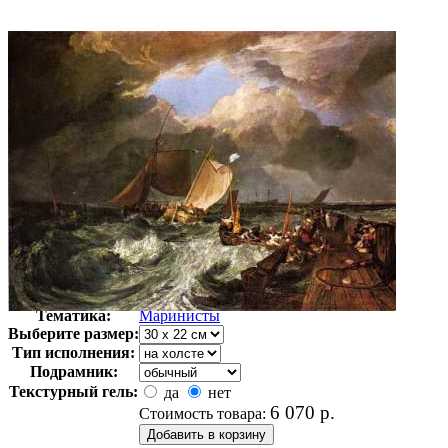
Автор:
Тёрнер, Уильям
Арт-стиль
Романтизм
Тематика:
Маринисты
Выберите размер:
Тип исполнения:
Подрамник:
Текстурный гель:
да
нет
6 070
р.
Стоимость товара: