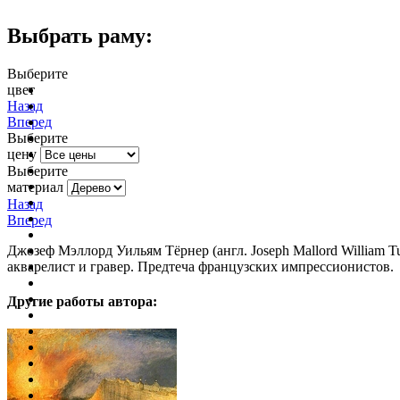
Выбрать раму:
Выберите
цвет
очистить фильтр цвета
Назад
Вперед
Выберите
цену
Выберите
материал
Назад
Вперед
Джозеф Мэллорд Уильям Тёрнер (англ. Joseph Mallord William 
акварелист и гравер. Предтеча французских импрессионистов.
Другие работы автора: