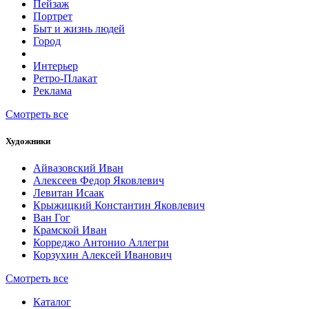
Пейзаж
Портрет
Быт и жизнь людей
Город
Интерьер
Ретро-Плакат
Реклама
Смотреть все
Художники
Айвазовский Иван
Алексеев Федор Яковлевич
Левитан Исаак
Крыжицкий Константин Яковлевич
Ван Гог
Крамской Иван
Корреджо Антонио Аллегри
Корзухин Алексей Иванович
Смотреть все
Каталог