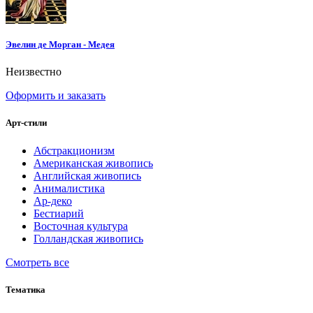
Эвелин де Морган - Медея
Неизвестно
Оформить и заказать
Арт-стили
Абстракционизм
Американская живопись
Английская живопись
Анималистика
Ар-деко
Бестиарий
Восточная культура
Голландская живопись
Смотреть все
Тематика