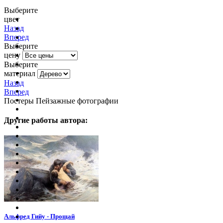
Выберите
цвет
очистить фильтр цвета
Назад
Вперед
Выберите
цену
Выберите
материал
Назад
Вперед
Постеры Пейзажные фотографии
Другие работы автора:
Альфред Гийу - Прощай