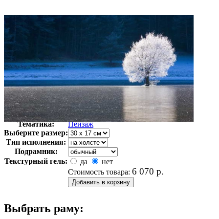
Автор:
Неизвестно
Арт-стиль
Фотография
Тематика:
Пейзаж
Выберите размер:
Тип исполнения:
Подрамник:
Текстурный гель:
да
нет
6 070
р.
Стоимость товара:
Выбрать раму: