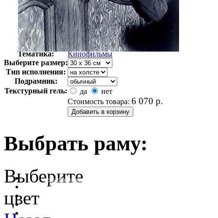
Автор:
Неизвестно
Арт-стиль
Ретро-Фотографии
Тематика:
Кинофильмы
Выберите размер:
Тип исполнения:
Подрамник:
Текстурный гель:
да
нет
6 070
р.
Стоимость товара:
Выбрать раму:
Выберите
очистить фильтр цвета
цвет