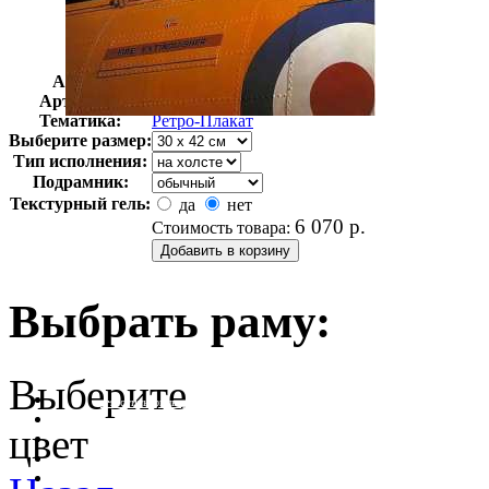
Автор:
Неизвестно
Арт-стиль
Ретро-Плакат
Тематика:
Ретро-Плакат
Выберите размер:
Тип исполнения:
Подрамник:
Текстурный гель:
да
нет
6 070
р.
Стоимость товара:
Выбрать раму:
Выберите
очистить фильтр цвета
цвет