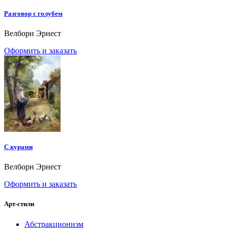
Разговор с голубем
Велборн Эрнест
Оформить и заказать
C курами
Велборн Эрнест
Оформить и заказать
Арт-стили
Абстракционизм