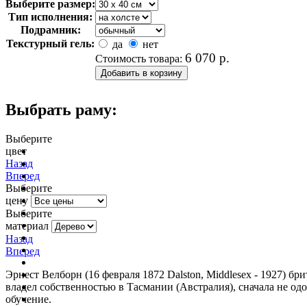
Выберите размер:
Тип исполнения:
Подрамник:
Текстурный гель:
да
нет
6 070
р.
Стоимость товара:
Выбрать раму:
Выберите
цвет
очистить фильтр цвета
Назад
Вперед
Выберите
цену
Выберите
материал
Назад
Вперед
Эрнест Велборн (16 февраля 1872 Dalston, Middlesex - 1927) б
владел собственностью в Тасмании (Австралия), сначала не од
обучение.