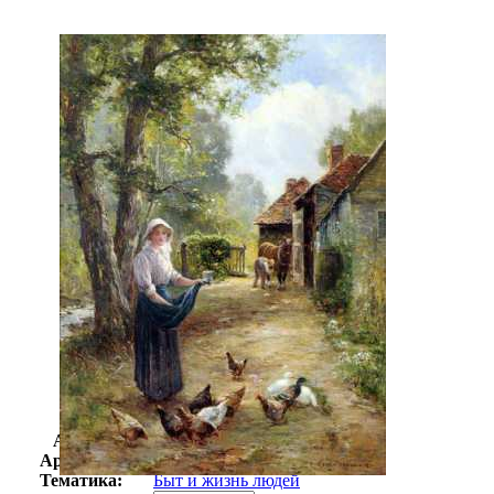
Автор:
Велборн Эрнест
Арт-стиль
Реализм
Тематика:
Быт и жизнь людей