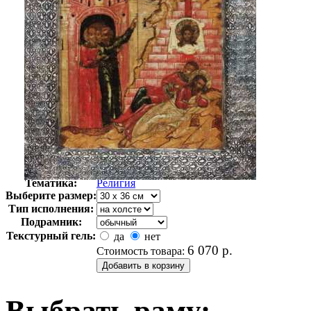
Автор:
Неизвестно
Арт-стиль
Иконы
Тематика:
Религия
Выберите размер:
Тип исполнения:
Подрамник:
Текстурный гель:
да
нет
6 070
р.
Стоимость товара:
Выбрать раму: