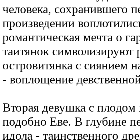
человека, сохранившего п
произведении воплотилис
романтическая мечта о га
таитянок символизируют 
островитянка с сиянием н
- воплощение девственно
Вторая девушка с плодом в
подобно Еве. В глубине п
идола - таинственного др