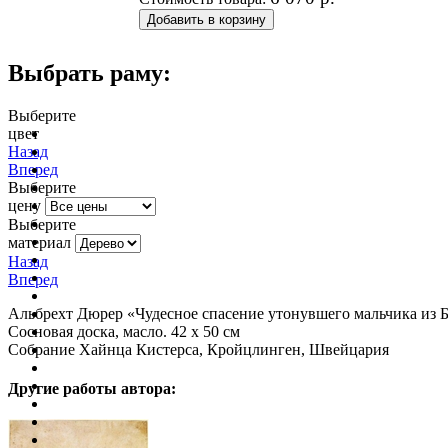
Выбрать раму:
Выберите
цвет
очистить фильтр цвета
Назад
Вперед
Выберите
цену
Выберите
материал
Назад
Вперед
Альбрехт Дюрер «Чудесное спасение утонувшего мальчика из Б
Сосновая доска, масло. 42 х 50 см
Собрание Хайнца Кистерса, Кройцлинген, Швейцария
Другие работы автора: