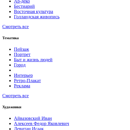
Ар-деко
Бестиарий
Восточная культура
Голландская живопись
Смотреть все
Тематика
Пейзаж
Портрет
Быт и жизнь людей
Город
Интерьер
Ретро-Плакат
Реклама
Смотреть все
Художники
Айвазовский Иван
Алексеев Федор Яковлевич
Левитан Исаак