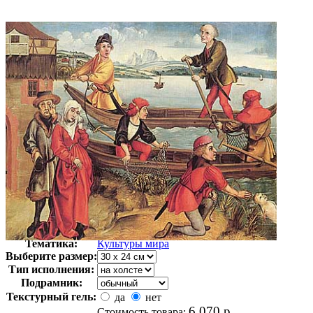
Автор:
Дюрер Альбрехт
Арт-стиль
Ренессанс
Тематика:
Культуры мира
Выберите размер:
Тип исполнения:
Подрамник:
Текстурный гель:
да
нет
6 070
р.
Стоимость товара: