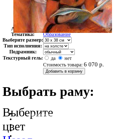
Автор:
Ренуар Пьер
Арт-стиль
Импрессионизм
Тематика:
Образование
Выберите размер:
Тип исполнения:
Подрамник:
Текстурный гель:
да
нет
6 070
р.
Стоимость товара:
Выбрать раму:
Выберите
очистить фильтр цвета
цвет