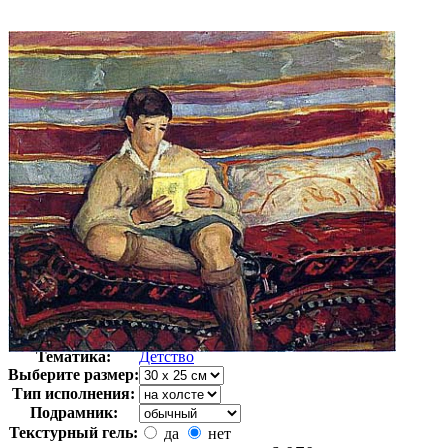
Автор:
Лебаск Анри
Арт-стиль
Импрессионизм
Тематика:
Детство
Выберите размер:
Тип исполнения:
Подрамник:
Текстурный гель:
да
нет