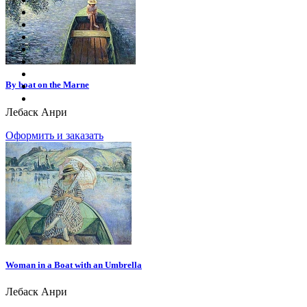
By boat on the Marne
Лебаск Анри
Оформить и заказать
Woman in a Boat with an Umbrella
Лебаск Анри