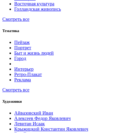
Восточная культура
Голландская живопись
Смотреть все
Тематика
Пейзаж
Портрет
Быт и жизнь людей
Город
Интерьер
Ретро-Плакат
Реклама
Смотреть все
Художники
Айвазовский Иван
Алексеев Федор Яковлевич
Левитан Исаак
Крыжицкий Константин Яковлевич