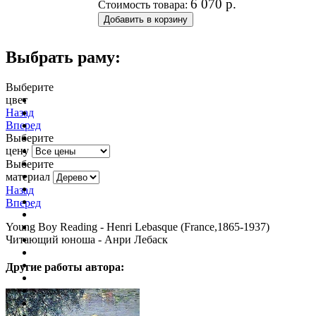
6 070
р.
Стоимость товара:
Выбрать раму:
Выберите
цвет
очистить фильтр цвета
Назад
Вперед
Выберите
цену
Выберите
материал
Назад
Вперед
Young Boy Reading - Henri Lebasque (France,1865-1937)
Читающий юноша - Анри Лебаск
Другие работы автора: