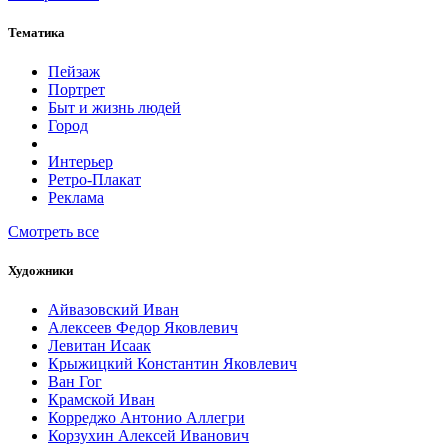
Тематика
Пейзаж
Портрет
Быт и жизнь людей
Город
Интерьер
Ретро-Плакат
Реклама
Смотреть все
Художники
Айвазовский Иван
Алексеев Федор Яковлевич
Левитан Исаак
Крыжицкий Константин Яковлевич
Ван Гог
Крамской Иван
Корреджо Антонио Аллегри
Корзухин Алексей Иванович