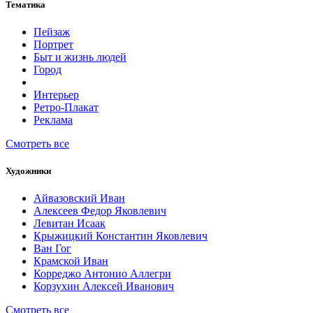
Тематика
Пейзаж
Портрет
Быт и жизнь людей
Город
Интерьер
Ретро-Плакат
Реклама
Смотреть все
Художники
Айвазовский Иван
Алексеев Федор Яковлевич
Левитан Исаак
Крыжицкий Константин Яковлевич
Ван Гог
Крамской Иван
Корреджо Антонио Аллегри
Корзухин Алексей Иванович
Смотреть все