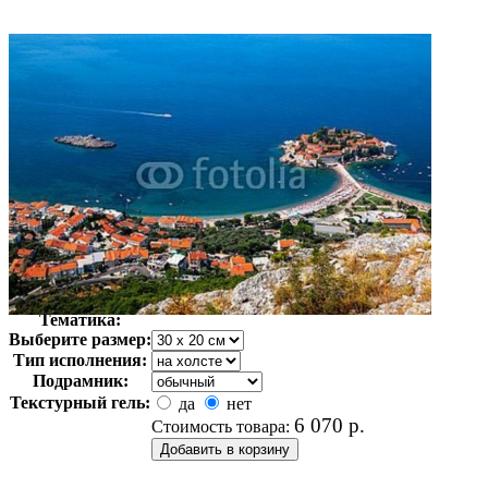
Автор:
Неизвестно
Арт-стиль
Фотография
Тематика:
Выберите размер:
Тип исполнения:
Подрамник:
Текстурный гель:
да
нет
6 070
р.
Стоимость товара: