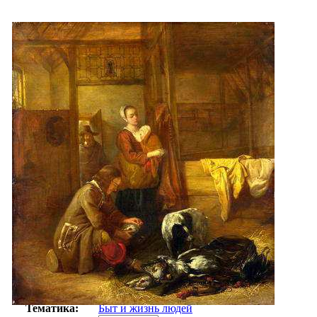
Автор:
Хох Питер
Арт-стиль
Барокко
Тематика:
Быт и жизнь людей