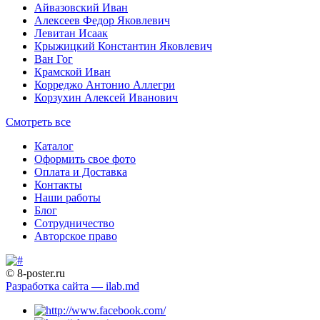
Айвазовский Иван
Алексеев Федор Яковлевич
Левитан Исаак
Крыжицкий Константин Яковлевич
Ван Гог
Крамской Иван
Корреджо Антонио Аллегри
Корзухин Алексей Иванович
Смотреть все
Каталог
Оформить свое фото
Оплата и Доставка
Контакты
Наши работы
Блог
Сотрудничество
Авторское право
© 8-poster.ru
Разработка сайта — ilab.md