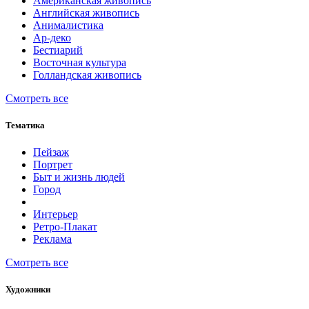
Американская живопись
Английская живопись
Анималистика
Ар-деко
Бестиарий
Восточная культура
Голландская живопись
Смотреть все
Тематика
Пейзаж
Портрет
Быт и жизнь людей
Город
Интерьер
Ретро-Плакат
Реклама
Смотреть все
Художники