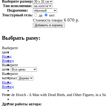
Выберите размер:
Тип исполнения:
Подрамник:
Текстурный гель:
да
нет
6 070
р.
Стоимость товара:
Выбрать раму:
Выберите
цвет
очистить фильтр цвета
Назад
Вперед
Выберите
цену
Выберите
материал
Назад
Вперед
Pieter de Hooch - A Man with Dead Birds, and Other Figures, in a St
Другие работы автора: