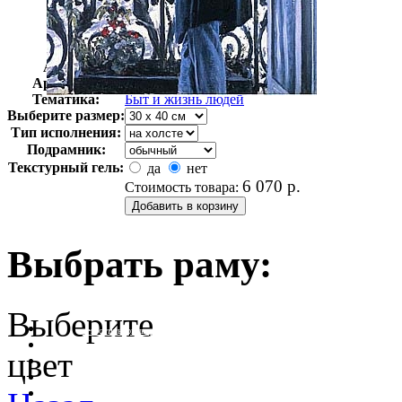
Автор:
Кайботт Гюстав
Арт-стиль
Парижская школа
Тематика:
Быт и жизнь людей
Выберите размер:
Тип исполнения:
Подрамник:
Текстурный гель:
да
нет
6 070
р.
Стоимость товара:
Выбрать раму:
Выберите
очистить фильтр цвета
цвет