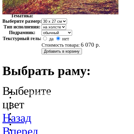
Автор:
Неизвестно
Арт-стиль
Фотография
Тематика:
Выберите размер:
Тип исполнения:
Подрамник:
Текстурный гель:
да
нет
6 070
р.
Стоимость товара:
Выбрать раму:
Выберите
очистить фильтр цвета
цвет
Назад
Вперед