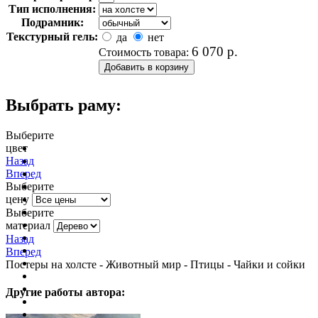
Тип исполнения:
Подрамник:
Текстурный гель:
да
нет
6 070
р.
Стоимость товара:
Выбрать раму:
Выберите
цвет
очистить фильтр цвета
Назад
Вперед
Выберите
цену
Выберите
материал
Назад
Вперед
Постеры на холсте - Животный мир - Птицы - Чайки и сойки
Другие работы автора: