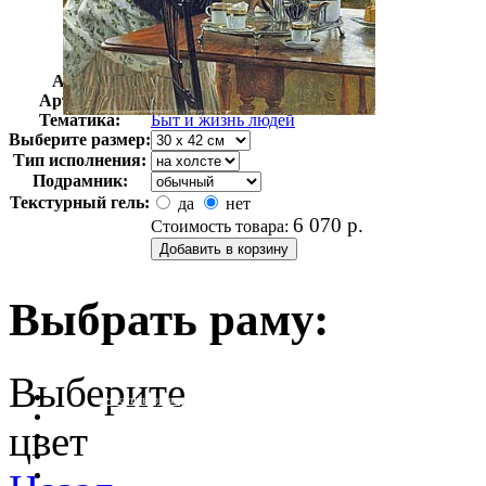
Автор:
Тиссо Джемс
Арт-стиль
Французская живопись
Тематика:
Быт и жизнь людей
Выберите размер:
Тип исполнения:
Подрамник:
Текстурный гель:
да
нет
6 070
р.
Стоимость товара:
Выбрать раму:
Выберите
очистить фильтр цвета
цвет