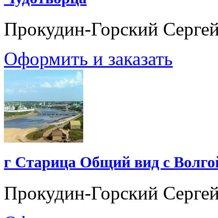
Прокудин-Горский Серге
Оформить и заказать
г Старица Общий вид с Волго
Прокудин-Горский Серге