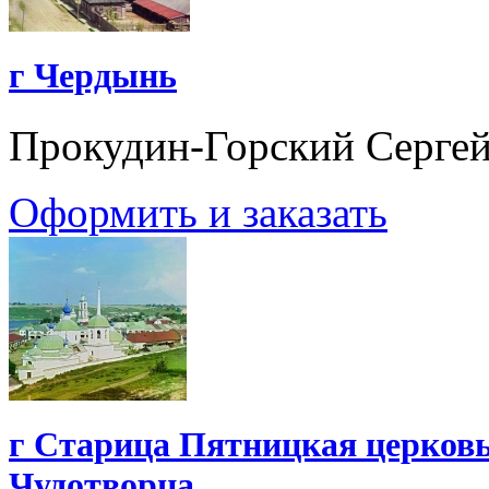
г Чердынь
Прокудин-Горский Серге
Оформить и заказать
г Старица Пятницкая церковь
Чудотворца