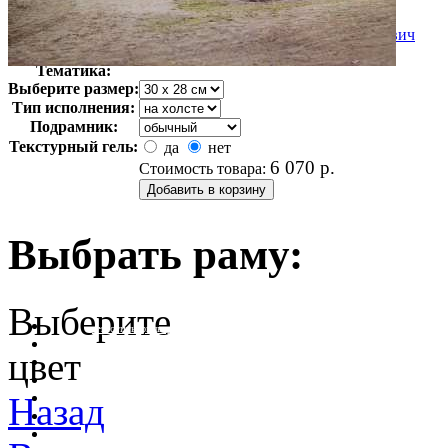
Автор:
Прокудин-Горский Сергей Михайлович
Арт-стиль
Ретро-Фотографии
Тематика:
Выберите размер:
Тип исполнения:
Подрамник:
Текстурный гель:
да
нет
6 070
р.
Стоимость товара:
Выбрать раму:
Выберите
очистить фильтр цвета
цвет
Назад