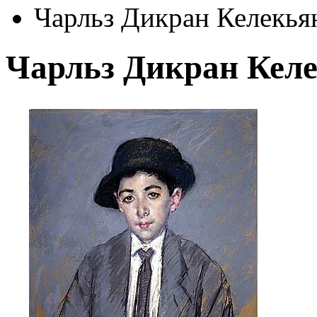
Чарльз Дикран Келекья
Чарльз Дикран Кел