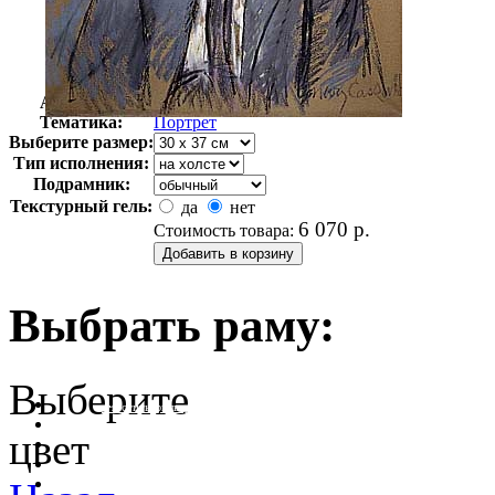
Автор:
Кэссетт Мэри Стивенсон
Арт-стиль
Импрессионизм
Тематика:
Портрет
Выберите размер:
Тип исполнения:
Подрамник:
Текстурный гель:
да
нет
6 070
р.
Стоимость товара:
Выбрать раму:
Выберите
очистить фильтр цвета
цвет