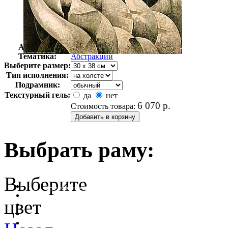
Автор:
Неизвестно
Арт-стиль
Американская живопись
Тематика:
Абстракции
Выберите размер:
Тип исполнения:
Подрамник:
Текстурный гель:
да
нет
6 070
р.
Стоимость товара:
Выбрать раму:
Выберите
очистить фильтр цвета
цвет