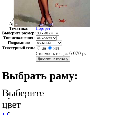
Автор:
Элвгрен Джил
Арт-стиль
Поп-арт
Тематика:
Портрет
Выберите размер:
Тип исполнения:
Подрамник:
Текстурный гель:
да
нет
6 070
р.
Стоимость товара:
Выбрать раму:
Выберите
очистить фильтр цвета
цвет