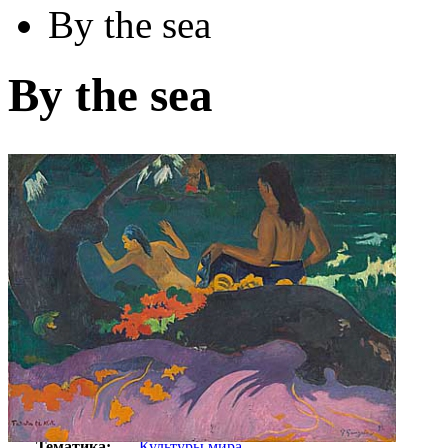
By the sea
By the sea
Автор:
Гоген Поль
Арт-стиль
Импрессионизм
Тематика:
Культуры мира