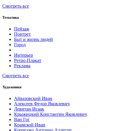
Смотреть все
Тематика
Пейзаж
Портрет
Быт и жизнь людей
Город
Интерьер
Ретро-Плакат
Реклама
Смотреть все
Художники
Айвазовский Иван
Алексеев Федор Яковлевич
Левитан Исаак
Крыжицкий Константин Яковлевич
Ван Гог
Крамской Иван
Корреджо Антонио Аллегри