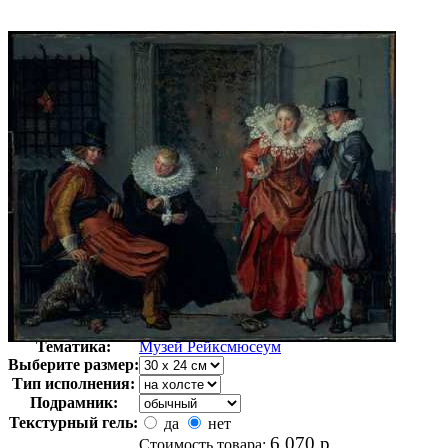
Автор:
Неизвестно
Арт-стиль
Голландская живопись
Тематика:
Музей Рейксмюсеум
Выберите размер:
Тип исполнения:
Подрамник:
Текстурный гель:
да
нет
6 070
р.
Стоимость товара: