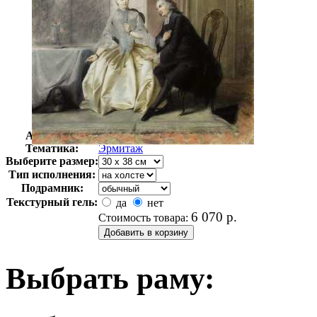
Автор:
Неизвестно
Арт-стиль
Русская живопись XIX века
Тематика:
Эрмитаж
Выберите размер:
Тип исполнения:
Подрамник:
Текстурный гель:
да
нет
6 070
р.
Стоимость товара:
Выбрать раму: