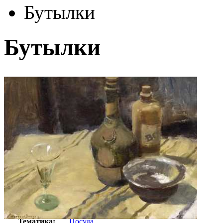
Бутылки
Бутылки
Автор:
Сигоу Эдвард
Арт-стиль
Импрессионизм
Тематика:
Посуда