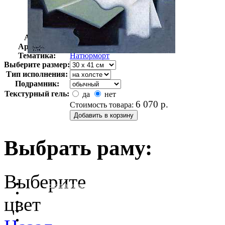
Автор:
Грис Хуан
Арт-стиль
Кубизм
Тематика:
Натюрморт
Выберите размер:
Тип исполнения:
Подрамник:
Текстурный гель:
да
нет
6 070
р.
Стоимость товара:
Выбрать раму:
Выберите
очистить фильтр цвета
цвет