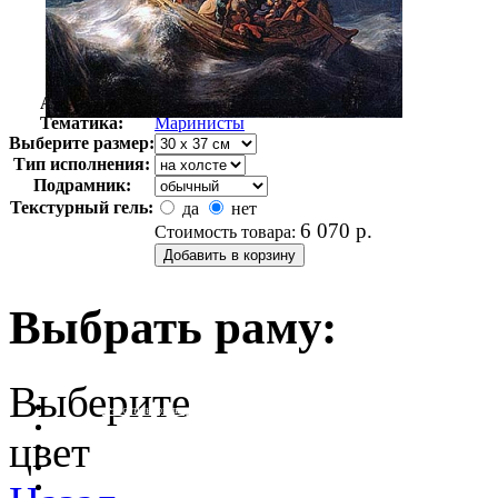
Автор:
Рембрандт
Арт-стиль
Возрождение
Тематика:
Маринисты
Выберите размер:
Тип исполнения:
Подрамник:
Текстурный гель:
да
нет
6 070
р.
Стоимость товара:
Выбрать раму:
Выберите
очистить фильтр цвета
цвет