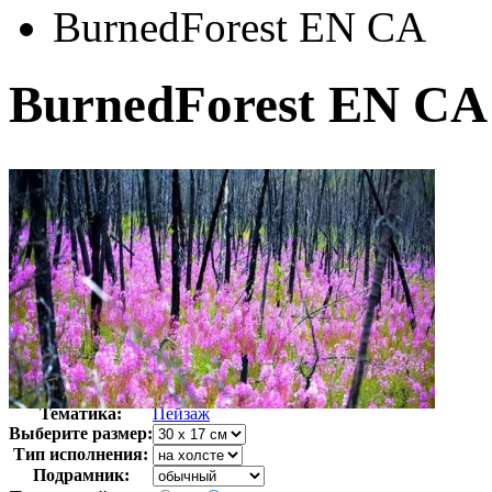
BurnedForest EN CA
BurnedForest EN CA
Автор:
Неизвестно
Арт-стиль
Фотография
Тематика:
Пейзаж
Выберите размер:
Тип исполнения:
Подрамник: