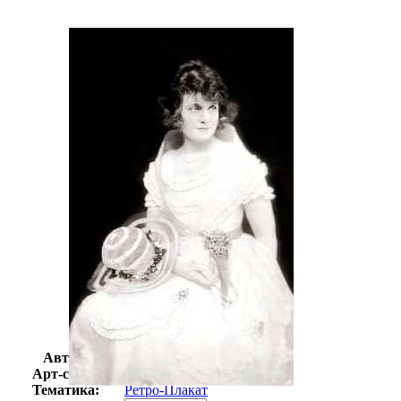
Автор:
Неизвестно
Арт-стиль
Ретро-Плакат
Тематика:
Ретро-Плакат