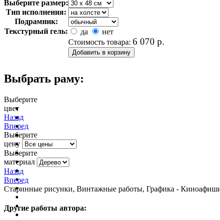
Выберите размер:
Тип исполнения:
Подрамник:
Текстурный гель:
да
нет
6 070
р.
Стоимость товара:
Выбрать раму:
Выберите
цвет
очистить фильтр цвета
Назад
Вперед
Выберите
цену
Выберите
материал
Назад
Вперед
Старинные рисунки, Винтажные работы, Графика - Киноафиши,
Другие работы автора: