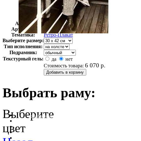
Автор:
Неизвестно
Арт-стиль
Ретро-Плакат
Тематика:
Ретро-Плакат
Выберите размер:
Тип исполнения:
Подрамник:
Текстурный гель:
да
нет
6 070
р.
Стоимость товара:
Выбрать раму:
Выберите
очистить фильтр цвета
цвет