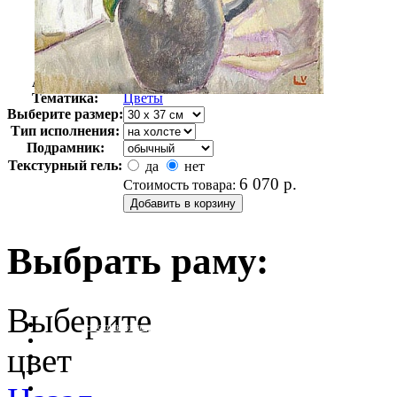
Автор:
Вальта Луи
Арт-стиль
Французская живопись
Тематика:
Цветы
Выберите размер:
Тип исполнения:
Подрамник:
Текстурный гель:
да
нет
6 070
р.
Стоимость товара:
Выбрать раму:
Выберите
очистить фильтр цвета
цвет