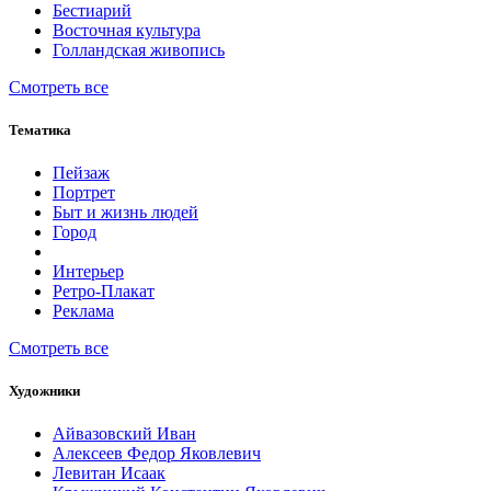
Бестиарий
Восточная культура
Голландская живопись
Смотреть все
Тематика
Пейзаж
Портрет
Быт и жизнь людей
Город
Интерьер
Ретро-Плакат
Реклама
Смотреть все
Художники
Айвазовский Иван
Алексеев Федор Яковлевич
Левитан Исаак