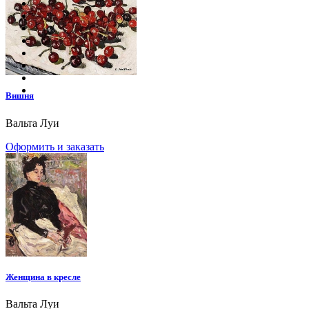
Вишня
Вальта Луи
Оформить и заказать
Женщина в кресле
Вальта Луи