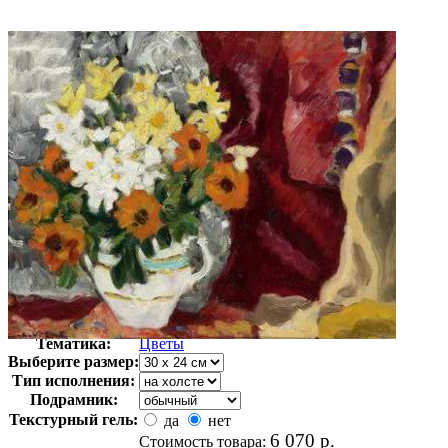
Автор:
Вальта Луи
Арт-стиль
Фовизм
Тематика:
Цветы
Выберите размер:
Тип исполнения:
Подрамник:
Текстурный гель:
да
нет
6 070
р.
Стоимость товара: