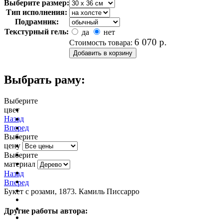
Выберите размер:
Тип исполнения:
Подрамник:
Текстурный гель:
да
нет
6 070
р.
Стоимость товара:
Выбрать раму:
Выберите
цвет
очистить фильтр цвета
Назад
Вперед
Выберите
цену
Выберите
материал
Назад
Вперед
Букет с розами, 1873. Камиль Писсарро
Другие работы автора: