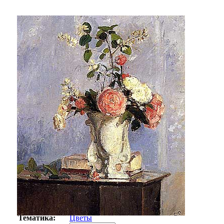
Автор:
Писсарро Камиль
Арт-стиль
Импрессионизм
Тематика:
Цветы