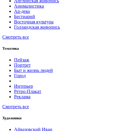
Английская живопись
Анималистика
Ар-деко
Бестиарий
Восточная культура
Голландская живопись
Смотреть все
Тематика
Пейзаж
Портрет
Быт и жизнь людей
Город
Интерьер
Ретро-Плакат
Реклама
Смотреть все
Художники
Айвазовский Иван