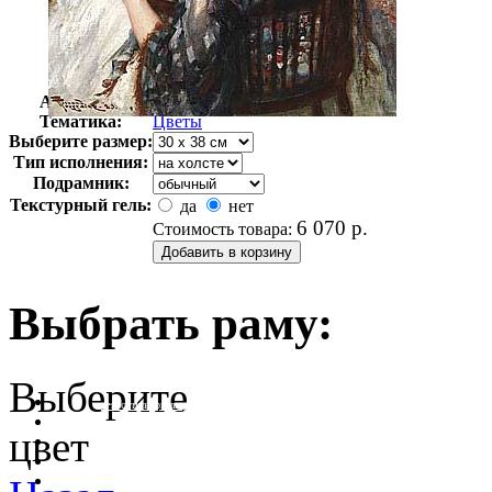
Автор:
Туссен Фернан
Арт-стиль
Символизм
Тематика:
Цветы
Выберите размер:
Тип исполнения:
Подрамник:
Текстурный гель:
да
нет
6 070
р.
Стоимость товара:
Выбрать раму:
Выберите
очистить фильтр цвета
цвет