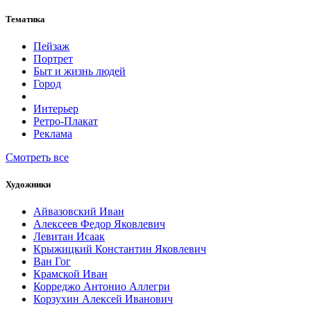
Тематика
Пейзаж
Портрет
Быт и жизнь людей
Город
Интерьер
Ретро-Плакат
Реклама
Смотреть все
Художники
Айвазовский Иван
Алексеев Федор Яковлевич
Левитан Исаак
Крыжицкий Константин Яковлевич
Ван Гог
Крамской Иван
Корреджо Антонио Аллегри
Корзухин Алексей Иванович