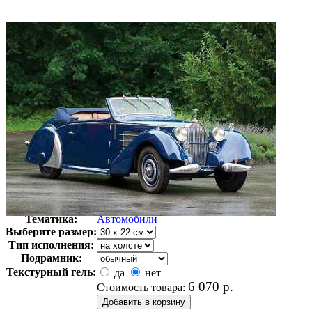
Автор:
Неизвестно
Арт-стиль
Ретро-Фотографии
Тематика:
Автомобили
Выберите размер:
Тип исполнения:
Подрамник:
Текстурный гель:
да
нет
6 070
р.
Стоимость товара: