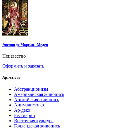
Эвелин де Морган - Медея
Неизвестно
Оформить и заказать
Арт-стили
Абстракционизм
Американская живопись
Английская живопись
Анималистика
Ар-деко
Бестиарий
Восточная культура
Голландская живопись