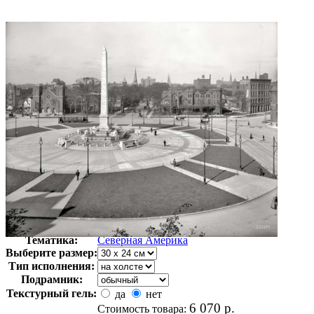
Автор:
Неизвестно
Арт-стиль
Фотография
Тематика:
Северная Америка
Выберите размер:
Тип исполнения:
Подрамник:
Текстурный гель:
да
нет
6 070
р.
Стоимость товара: