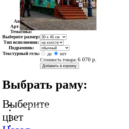
Автор:
Неизвестно
Арт-стиль
Фотография
Тематика:
Выберите размер:
Тип исполнения:
Подрамник:
Текстурный гель:
да
нет
6 070
р.
Стоимость товара:
Выбрать раму:
Выберите
очистить фильтр цвета
цвет