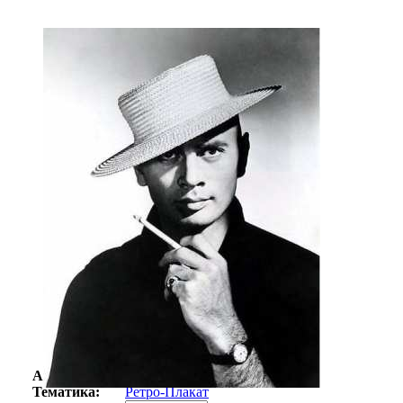
Автор:
Неизвестно
Арт-стиль
Ретро-Плакат
Тематика:
Ретро-Плакат