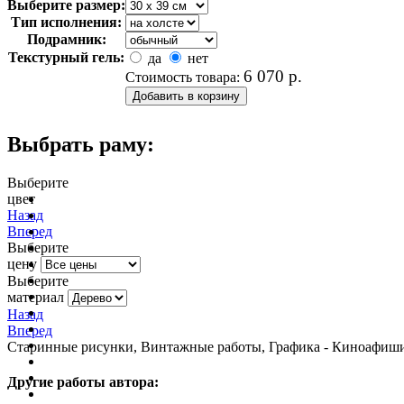
Выберите размер:
Тип исполнения:
Подрамник:
Текстурный гель:
да
нет
6 070
р.
Стоимость товара:
Выбрать раму:
Выберите
цвет
очистить фильтр цвета
Назад
Вперед
Выберите
цену
Выберите
материал
Назад
Вперед
Старинные рисунки, Винтажные работы, Графика - Киноафиши,
Другие работы автора: