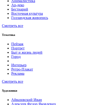
Анималистика
Ар-деко
Бестиарий
Восточная культура
Голландская живопись
Смотреть все
Тематика
Пейзаж
Портрет
Быт и жизнь людей
Город
Интерьер
Ретро-Плакат
Реклама
Смотреть все
Художники
Айвазовский Иван
Алексеев Федор Яковлевич