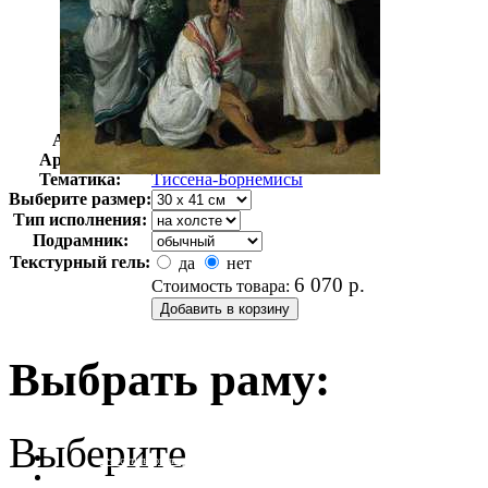
Автор:
Неизвестно
Арт-стиль
Импрессионизм
Тематика:
Тиссена-Борнемисы
Выберите размер:
Тип исполнения:
Подрамник:
Текстурный гель:
да
нет
6 070
р.
Стоимость товара:
Выбрать раму:
Выберите
очистить фильтр цвета