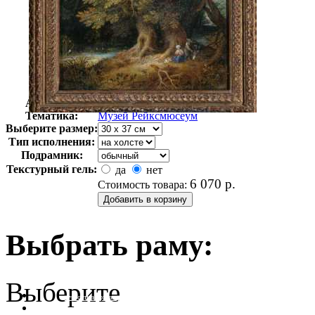
Автор:
Неизвестно
Арт-стиль
Голландская живопись
Тематика:
Музей Рейксмюсеум
Выберите размер:
Тип исполнения:
Подрамник:
Текстурный гель:
да
нет
6 070
р.
Стоимость товара:
Выбрать раму:
Выберите
очистить фильтр цвета