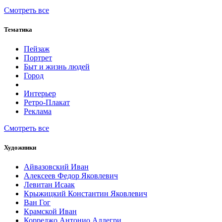
Смотреть все
Тематика
Пейзаж
Портрет
Быт и жизнь людей
Город
Интерьер
Ретро-Плакат
Реклама
Смотреть все
Художники
Айвазовский Иван
Алексеев Федор Яковлевич
Левитан Исаак
Крыжицкий Константин Яковлевич
Ван Гог
Крамской Иван
Корреджо Антонио Аллегри