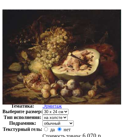
Автор:
Неизвестно
Арт-стиль
Русская живопись XIX века
Тематика:
Эрмитаж
Выберите размер:
Тип исполнения:
Подрамник:
Текстурный гель:
да
нет
6 070
р.
Стоимость товара: